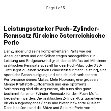
Internal fuse (IS) · Piston ring height:
1.55 mm · Piston ring height: 2 mm ·
Page
1
of
5
Thick piston ring: 1.8 mm · Thick
piston ring: 1.9 mm · Weight piston kit:
87 g
Leistungsstarker Puch- Zylinder-
Rennsatz für deine österreichische
Perle
Der Zylinder und seine komplementären Parts wie der
Ansaugstutzen und der Kolben tragen massgeblich zur
Leistung und Endgeschwindigkeit deines Mofas bei. Mit einem
praktischen Rennsatz speziell für dein Puch-Maxi oder X30-
Töffli legst du einen soliden Grundstein für mehr Leistung, eine
sportliche Beschleunigung und eine deutlich verbesserte
Performance deines Mofas. Mehr Hubraum, eine grössere
Menge Kraftstoff-Luftgemisch und eine optimierte
Verbrennung sind die Argumente, die auch dich ganz
bestimmt für einen Zylinder-Rennsatz für dein Puch-Mofa
begeistern werden. Die praktischen Zylinder-Kits garantieren
dir ein ausgewogenes Setup und bieten bewährte Qualität.
Denn bestückt sind die Sätze und Sets mit Parts von