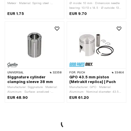
Meteor · Material: Spring steel ·
Ø inside: 10 mm · Dimension needle
Number of sensors / lugs: 2 pcs
bearing: 10/13 x 14.5 · Ø outside: 13
mm · Manufacturer: swiing® revival
EUR 1.75
EUR 9.70
parts · Bearing cage: Sheet steel cage ·
Width: 14.5 mm · Bearing type: Needle
roller and cage assembly
UNIVERSAL
32358
FOR:
PUCH
33464
Siggnature cylinder
GPO 43.5 mm piston
clamping sleeve 38 mm
(Metrakit replica) | Puch
Manufacturer: Siggnature · Material:
Manufacturer: GPO · Material:
Aluminum · Surface: anodized ·
Aluminum · Nominal diameter: 43.5
Diameter: 38 mm · Total length: 60 mm
mm · Ø outside piston (A): 43.46 mm ·
EUR 48.90
EUR 61.20
· Area of application: Special tool
Ø piston pin (B): 12 mm ·
Compression height (C): 22.9 mm ·
Curvature (D): 3.1 mm · Total piston
height (E): 49.55 mm · Number of
piston rings (F): 2 pcs · Piston ring
mold: L-ring · Piston ring mold:
Rectangular ring · Piston ring impact: