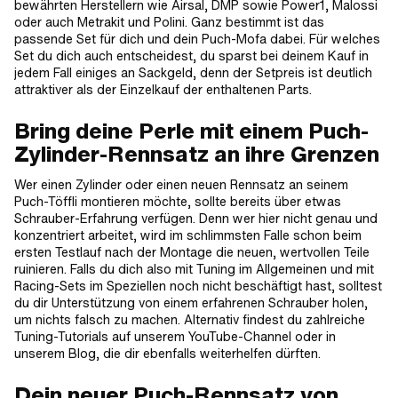
bewährten Herstellern wie Airsal, DMP sowie Power1, Malossi
oder auch Metrakit und Polini. Ganz bestimmt ist das
passende Set für dich und dein Puch-Mofa dabei. Für welches
Set du dich auch entscheidest, du sparst bei deinem Kauf in
jedem Fall einiges an Sackgeld, denn der Setpreis ist deutlich
attraktiver als der Einzelkauf der enthaltenen Parts.
Bring deine Perle mit einem Puch-
Zylinder-Rennsatz an ihre Grenzen
Wer einen Zylinder oder einen neuen Rennsatz an seinem
Puch-Töffli montieren möchte, sollte bereits über etwas
Schrauber-Erfahrung verfügen. Denn wer hier nicht genau und
konzentriert arbeitet, wird im schlimmsten Falle schon beim
ersten Testlauf nach der Montage die neuen, wertvollen Teile
ruinieren. Falls du dich also mit Tuning im Allgemeinen und mit
Racing-Sets im Speziellen noch nicht beschäftigt hast, solltest
du dir Unterstützung von einem erfahrenen Schrauber holen,
um nichts falsch zu machen. Alternativ findest du zahlreiche
Tuning-Tutorials auf unserem YouTube-Channel oder in
unserem Blog, die dir ebenfalls weiterhelfen dürften.
Dein neuer Puch-Rennsatz von