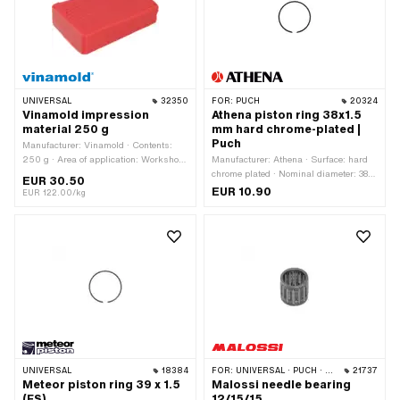
piston ring: 0.97 mm · Weight piston
kit: 98 g
UNIVERSAL
32350
FOR:
PUCH
20324
Vinamold impression
Athena piston ring 38x1.5
material 250 g
mm hard chrome-plated |
Puch
Manufacturer: Vinamold · Contents:
250 g · Area of application: Workshop
Manufacturer: Athena · Surface: hard
accessories
chrome plated · Nominal diameter: 38
EUR 30.50
mm · Piston ring impact: Internal fuse
EUR 10.90
EUR 122.00/kg
(IS) · Height: 1.5 mm
UNIVERSAL
18384
FOR:
UNIVERSAL · PUCH · SACHS · PONY / CILO (BETA 521 & 512) · PIAGGIO · SOLEX · TOMOS · BYE BIKE · ALPA CHOPPER / TURBO · CILO · DKW · FANTIC · GARELLI · HONDA · ILO / JLO · KREIDLER · MALAGUTI · MBK / MOTOBÉCANE · MIELE · MONARK · PEUGEOT · VICTORIA · YAMAHA
21737
Meteor piston ring 39 x 1.5
Malossi needle bearing
(FS)
12/15/15