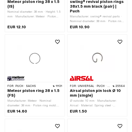
Meteor piston ring 38 x 1.5
swiing® revival piston rings
(IS)
38x1.5 mm black (pair) |
Puch
Nominal diameter: 38 mm · Height: 1.5
mm · Manufacturer: Meteor · Piston
Manufacturer: swiing® revival parts ·
ring mold: Rectangular ring · Piston
Nominal diameter: 38 mm · Piston ring
ring impact: Flank safety device (FS) ·
mold: Rectangular ring · Piston ring
EUR 12.10
EUR 10.90
Thick piston ring: 1.6 mm
impact: Internal fuse (IS) · Height: 1.5
mm
FOR:
PUCH · SACHS
11131
FOR:
UNIVERSAL · PUCH · PONY / CILO (BETA 521 & 512) · PIAGGIO · TOMOS
25564
Meteor piston ring 38 x 1.5
Airsal piston pin lock Ø 10
(FS)
mm (single)
Manufacturer: Meteor · Nominal
Ø outside: 10 mm · Manufacturer:
diameter: 38 mm · Piston ring mold:
Airsal · Material: Spring steel ·
Rectangular ring · Height: 1.5 mm ·
Number of sensors / lugs: 1 pcs
EUR 14.60
EUR 1.50
Piston ring impact: Flank safety device
(FS) · Thick piston ring: 1.6 mm