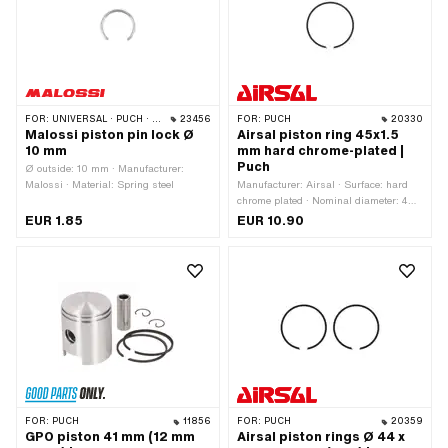
FOR:
UNIVERSAL · PUCH · PIAGGIO · TOMOS
23456
FOR:
PUCH
20330
Malossi piston pin lock Ø
Airsal piston ring 45x1.5
10 mm
mm hard chrome-plated |
Puch
Ø outside: 10 mm · Manufacturer:
Malossi · Material: Spring steel
Manufacturer: Airsal · Surface: hard
chrome plated · Nominal diameter: 45
mm · Piston ring impact: Internal fuse
EUR 1.85
EUR 10.90
(IS) · Height: 1.5 mm
FOR:
PUCH
11856
FOR:
PUCH
20359
GPO piston 41 mm (12 mm
Airsal piston rings Ø 44 x