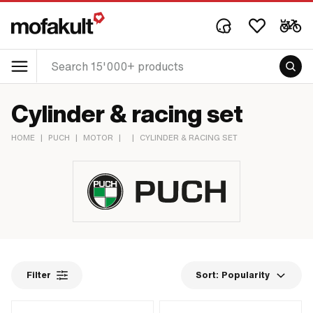
Cylinder & racing set
HOME
|
PUCH
|
MOTOR
|
|
CYLINDER & RACING SET
Filter
Sort:
Popularity