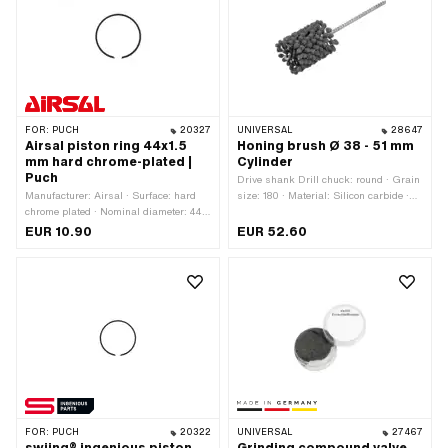
FOR:
PUCH
20327
UNIVERSAL
28647
Airsal piston ring 44x1.5
Honing brush Ø 38 - 51 mm
mm hard chrome-plated |
Cylinder
Puch
Drive shank Drill chuck: round · Grain
Manufacturer: Airsal · Surface: hard
size: 180 · Material: Silicon carbide ·
chrome plated · Nominal diameter: 44
Area of application: Workshop
mm · Piston ring impact: Internal fuse
accessories · Diameter: 38 - 51 mm ·
EUR 10.90
EUR 52.60
(IS) · Height: 1.5 mm
Number of components: 1 pcs
FOR:
PUCH
20322
UNIVERSAL
27467